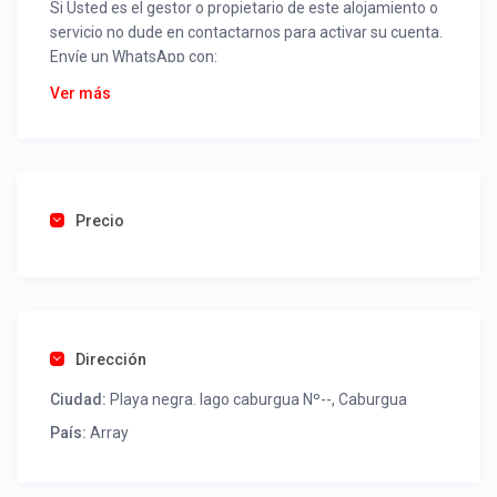
Si Usted es el gestor o propietario de este alojamiento o
servicio no dude en contactarnos para activar su cuenta.
Envíe un WhatsApp con:
Nombre alojamiento o servicio
Ver más
Nombre
Rut
Dirección completa
Email
Una foto de cuenta de luz o agua o gas que acredite
Precio
ubicación de la propiedad.
Una vez recibido procederemos a activar su aviso para
que lo actualice con sus fotos, calendario, mapa,
contactos y todo lo necesario para procesar reservas
Dirección
como un profesional sin COMISIONES ni ESTAFAS.
Ciudad:
Playa negra. lago caburgua Nº--, Caburgua
Tel contacto propiedad:
(56) 998251234
País:
Array