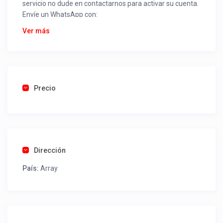
servicio no dude en contactarnos para activar su cuenta.
Envíe un WhatsApp con:
Nombre alojamiento o servicio
Ver más
Nombre
Rut
Dirección completa
Email
Una foto de cuenta de luz o agua o gas que acredite
Precio
ubicación de la propiedad.
Una vez recibido procederemos a activar su aviso para
que lo actualice con sus fotos, calendario, mapa,
contactos y todo lo necesario para procesar reservas
Dirección
como un profesional sin COMISIONES ni ESTAFAS.
País:
Array
Tel contacto propiedad:
(56) 962837124