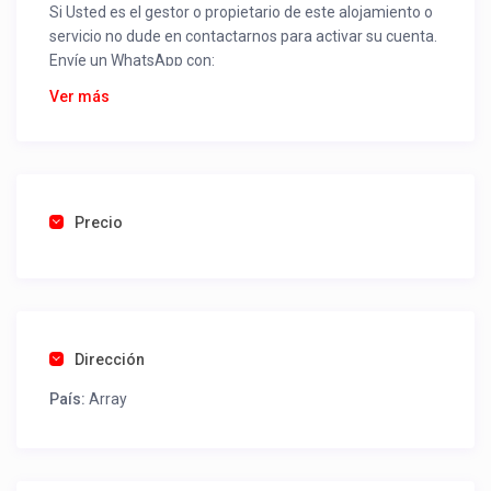
Si Usted es el gestor o propietario de este alojamiento o
servicio no dude en contactarnos para activar su cuenta.
Envíe un WhatsApp con:
Nombre alojamiento o servicio
Ver más
Nombre
Rut
Dirección completa
Email
Una foto de cuenta de luz o agua o gas que acredite
Precio
ubicación de la propiedad.
Una vez recibido procederemos a activar su aviso para
que lo actualice con sus fotos, calendario, mapa,
contactos y todo lo necesario para procesar reservas
Dirección
como un profesional sin COMISIONES ni ESTAFAS.
País:
Array
Tel contacto propiedad:
(51) 976525043