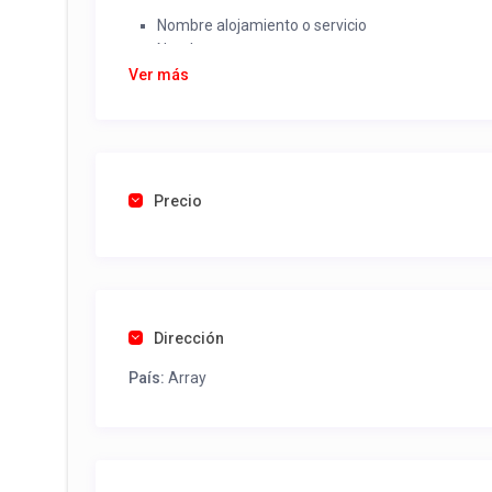
Nombre alojamiento o servicio
Nombre
Rut
Ver más
Dirección completa
Email
Una foto de cuenta de luz o agua o gas que acred
Precio
Una vez recibido procederemos a activar su aviso par
contactos y todo lo necesario para procesar reserv
Tel contacto propiedad:
(56) 452441746
Dirección
País:
Array