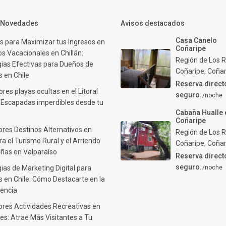
y Novedades
Avisos destacados
Casa Canelo
s para Maximizar tus Ingresos en
Coñaripe
s Vacacionales en Chillán:
Región de Los R
gias Efectivas para Dueños de
Coñaripe
,
Coñar
 en Chile
Reserva direct
res playas ocultas en el Litoral
seguro.
/noche
: Escapadas imperdibles desde tu
Cabaña Hualle 
Coñaripe
ores Destinos Alternativos en
Región de Los R
ra el Turismo Rural y el Arriendo
Coñaripe
,
Coñar
ñas en Valparaíso
Reserva direct
seguro.
ias de Marketing Digital para
/noche
 en Chile: Cómo Destacarte en la
encia
ores Actividades Recreativas en
es: Atrae Más Visitantes a Tu