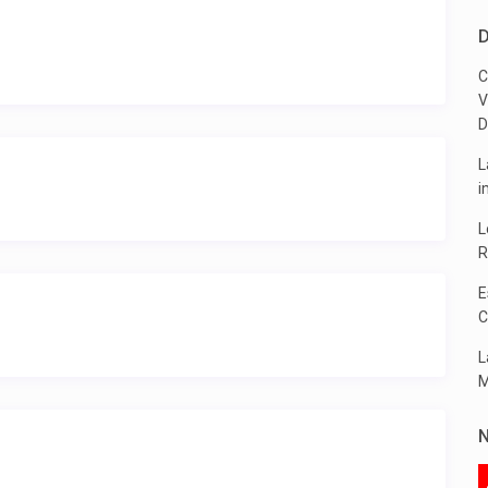
D
C
V
D
L
i
L
R
E
C
L
M
N