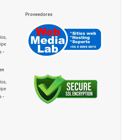
Proveedores
íos,
ipe
o -
en
íos,
ipe
o -