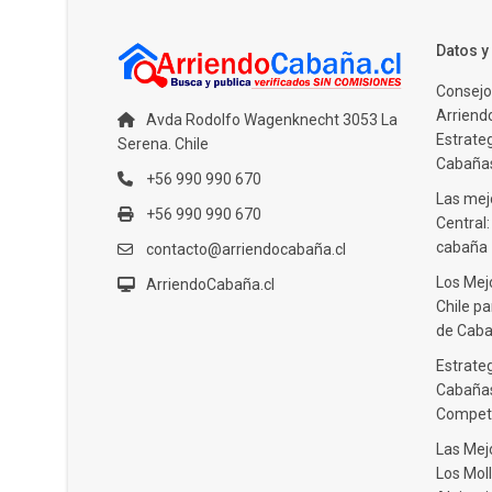
Datos 
Consejo
Arriendo
Avda Rodolfo Wagenknecht 3053 La
Estrate
Serena. Chile
Cabañas
+56 990 990 670
Las mejo
+56 990 990 670
Central
cabaña
contacto@arriendocabaña.cl
Los Mej
ArriendoCabaña.cl
Chile pa
de Caba
Estrateg
Cabañas
Compet
Las Mej
Los Moll