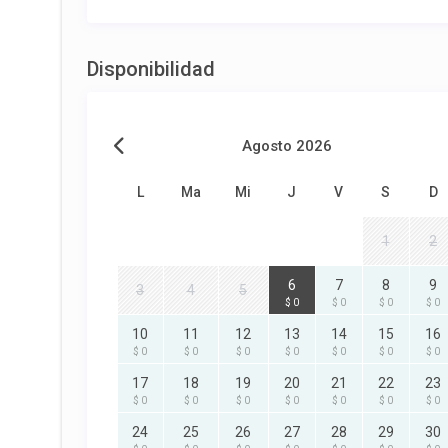
Disponibilidad
Agosto 2026
L
Ma
Mi
J
V
S
D
1
2
6
7
8
9
3
4
5
$ 0
$ 0
$ 0
$ 0
10
11
12
13
14
15
16
$ 0
$ 0
$ 0
$ 0
$ 0
$ 0
$ 0
17
18
19
20
21
22
23
$ 0
$ 0
$ 0
$ 0
$ 0
$ 0
$ 0
24
25
26
27
28
29
30