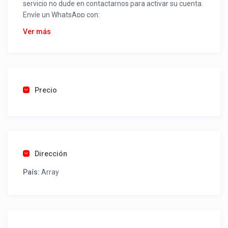
servicio no dude en contactarnos para activar su cuenta.
Envíe un WhatsApp con:
Nombre alojamiento o servicio
Ver más
Nombre
Rut
Dirección completa
Email
Una foto de cuenta de luz o agua o gas que acredite
Precio
ubicación de la propiedad.
Una vez recibido procederemos a activar su aviso para
que lo actualice con sus fotos, calendario, mapa,
contactos y todo lo necesario para procesar reservas
Dirección
como un profesional sin COMISIONES ni ESTAFAS.
País:
Array
Tel contacto propiedad:
(56) 984798553