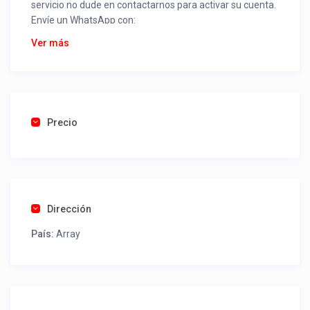
servicio no dude en contactarnos para activar su cuenta.
Envíe un WhatsApp con:
Nombre alojamiento o servicio
Ver más
Nombre
Rut
Dirección completa
Email
Una foto de cuenta de luz o agua o gas que acredite
Precio
ubicación de la propiedad.
Una vez recibido procederemos a activar su aviso para
que lo actualice con sus fotos, calendario, mapa,
contactos y todo lo necesario para procesar reservas
Dirección
como un profesional sin COMISIONES ni ESTAFAS.
País:
Array
Tel contacto propiedad:
(56) 995293754