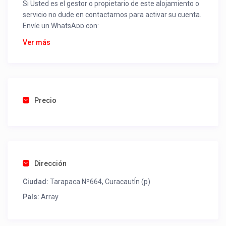
Si Usted es el gestor o propietario de este alojamiento o
servicio no dude en contactarnos para activar su cuenta.
Envíe un WhatsApp con:
Nombre alojamiento o servicio
Ver más
Nombre
Rut
Dirección completa
Email
Una foto de cuenta de luz o agua o gas que acredite
Precio
ubicación de la propiedad.
Una vez recibido procederemos a activar su aviso para
que lo actualice con sus fotos, calendario, mapa,
contactos y todo lo necesario para procesar reservas
Dirección
como un profesional sin COMISIONES ni ESTAFAS.
Ciudad:
Tarapaca Nº664, CuracautÍn (p)
Tel contacto propiedad:
(56) 978329281
País:
Array