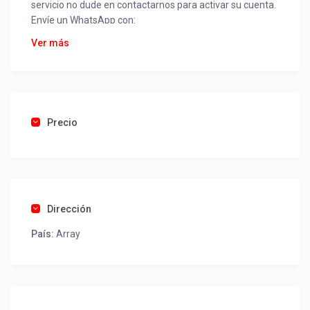
servicio no dude en contactarnos para activar su cuenta.
Envíe un WhatsApp con:
Nombre alojamiento o servicio
Ver más
Nombre
Rut
Dirección completa
Email
Una foto de cuenta de luz o agua o gas que acredite
Precio
ubicación de la propiedad.
Una vez recibido procederemos a activar su aviso para
que lo actualice con sus fotos, calendario, mapa,
contactos y todo lo necesario para procesar reservas
Dirección
como un profesional sin COMISIONES ni ESTAFAS.
País:
Array
Tel contacto propiedad:
(56) 995533152