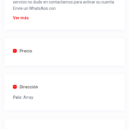
servicio no dude en contactarnos para activar su cuenta.
Envíe un WhatsApp con:
Nombre alojamiento o servicio
Ver más
Nombre
Rut
Dirección completa
Email
Una foto de cuenta de luz o agua o gas que acredite
Precio
ubicación de la propiedad.
Una vez recibido procederemos a activar su aviso para
que lo actualice con sus fotos, calendario, mapa,
contactos y todo lo necesario para procesar reservas
Dirección
como un profesional sin COMISIONES ni ESTAFAS.
País:
Array
Tel contacto propiedad:
(56) 994126400