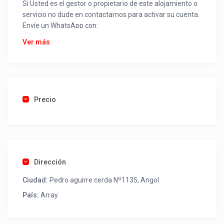
Si Usted es el gestor o propietario de este alojamiento o
servicio no dude en contactarnos para activar su cuenta.
Envíe un WhatsApp con:
Nombre alojamiento o servicio
Ver más
Nombre
Rut
Dirección completa
Email
Una foto de cuenta de luz o agua o gas que acredite
Precio
ubicación de la propiedad.
Una vez recibido procederemos a activar su aviso para
que lo actualice con sus fotos, calendario, mapa,
contactos y todo lo necesario para procesar reservas
Dirección
como un profesional sin COMISIONES ni ESTAFAS.
Ciudad:
Pedro aguirre cerda Nº1135, Angol
Tel contacto propiedad:
(56) 961060954
País:
Array