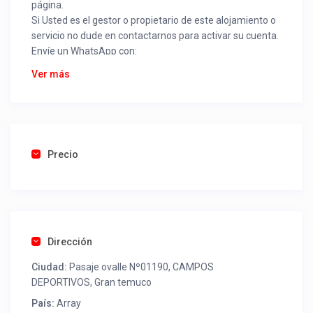
página.
Si Usted es el gestor o propietario de este alojamiento o
servicio no dude en contactarnos para activar su cuenta.
Envíe un WhatsApp con:
Nombre alojamiento o servicio
Ver más
Nombre
Rut
Dirección completa
Email
Una foto de cuenta de luz o agua o gas que acredite
Precio
ubicación de la propiedad.
Una vez recibido procederemos a activar su aviso para
que lo actualice con sus fotos, calendario, mapa,
contactos y todo lo necesario para procesar reservas
Dirección
como un profesional sin COMISIONES ni ESTAFAS.
Ciudad:
Pasaje ovalle Nº01190, CAMPOS
Tel contacto propiedad:
(56) 452481497
DEPORTIVOS, Gran temuco
País:
Array