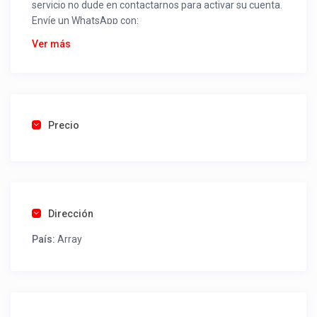
servicio no dude en contactarnos para activar su cuenta.
Envíe un WhatsApp con:
Nombre alojamiento o servicio
Ver más
Nombre
Rut
Dirección completa
Email
Una foto de cuenta de luz o agua o gas que acredite
Precio
ubicación de la propiedad.
Una vez recibido procederemos a activar su aviso para
que lo actualice con sus fotos, calendario, mapa,
contactos y todo lo necesario para procesar reservas
Dirección
como un profesional sin COMISIONES ni ESTAFAS.
País:
Array
Tel contacto propiedad:
(09) 932643489