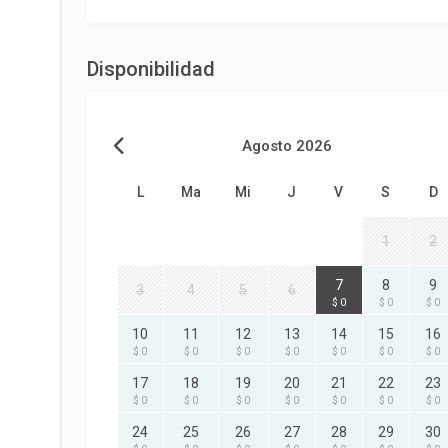
Disponibilidad
Agosto 2026
L
Ma
Mi
J
V
S
D
1
2
7
8
9
3
4
5
6
$ 0
$ 0
$ 0
10
11
12
13
14
15
16
$ 0
$ 0
$ 0
$ 0
$ 0
$ 0
$ 0
17
18
19
20
21
22
23
$ 0
$ 0
$ 0
$ 0
$ 0
$ 0
$ 0
24
25
26
27
28
29
30