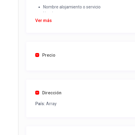
Nombre alojamiento o servicio
Nombre
Rut
Ver más
Dirección completa
Email
Una foto de cuenta de luz o agua o gas que acred
Precio
Una vez recibido procederemos a activar su aviso par
contactos y todo lo necesario para procesar reserv
Tel contacto propiedad:
(56) 89538656
Dirección
País:
Array