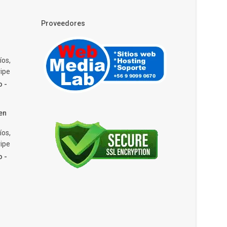
Proveedores
íos,
ipe
o -
en
íos,
ipe
o -