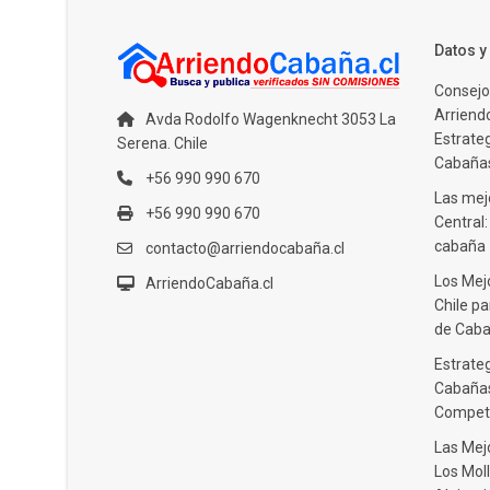
Datos 
Consejo
Arriendo
Avda Rodolfo Wagenknecht 3053 La
Estrate
Serena. Chile
Cabañas
+56 990 990 670
Las mejo
+56 990 990 670
Central
cabaña
contacto@arriendocabaña.cl
Los Mej
ArriendoCabaña.cl
Chile pa
de Caba
Estrateg
Cabañas
Compet
Las Mej
Los Moll