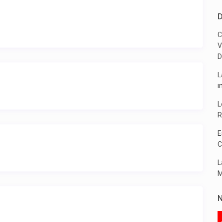
D
C
V
D
L
i
L
R
E
C
L
M
N