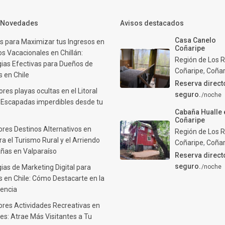
y Novedades
Avisos destacados
Casa Canelo
s para Maximizar tus Ingresos en
Coñaripe
s Vacacionales en Chillán:
Región de Los R
gias Efectivas para Dueños de
Coñaripe
,
Coñar
 en Chile
Reserva direct
res playas ocultas en el Litoral
seguro.
/noche
: Escapadas imperdibles desde tu
Cabaña Hualle 
Coñaripe
ores Destinos Alternativos en
Región de Los R
ra el Turismo Rural y el Arriendo
Coñaripe
,
Coñar
ñas en Valparaíso
Reserva direct
seguro.
ias de Marketing Digital para
/noche
 en Chile: Cómo Destacarte en la
encia
ores Actividades Recreativas en
es: Atrae Más Visitantes a Tu