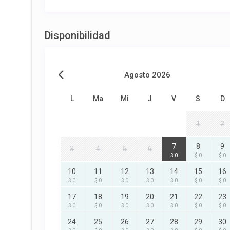
Disponibilidad
Agosto 2026
L
Ma
Mi
J
V
S
D
1
2
7
8
9
3
4
5
6
$ 0
$ 0
$ 0
10
11
12
13
14
15
16
$ 0
$ 0
$ 0
$ 0
$ 0
$ 0
$ 0
17
18
19
20
21
22
23
$ 0
$ 0
$ 0
$ 0
$ 0
$ 0
$ 0
24
25
26
27
28
29
30