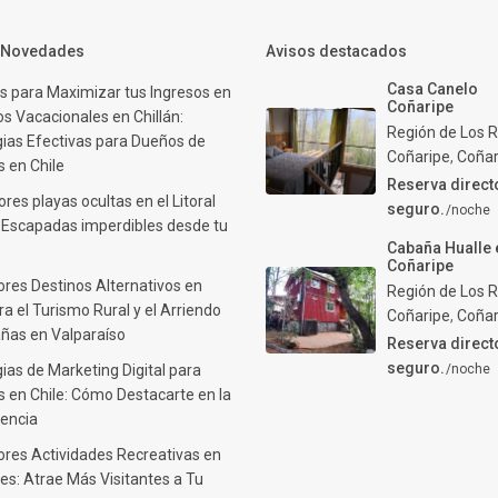
y Novedades
Avisos destacados
Casa Canelo
s para Maximizar tus Ingresos en
Coñaripe
s Vacacionales en Chillán:
Región de Los R
gias Efectivas para Dueños de
Coñaripe
,
Coñar
 en Chile
Reserva direct
res playas ocultas en el Litoral
seguro.
/noche
: Escapadas imperdibles desde tu
Cabaña Hualle 
Coñaripe
ores Destinos Alternativos en
Región de Los R
ra el Turismo Rural y el Arriendo
Coñaripe
,
Coñar
ñas en Valparaíso
Reserva direct
seguro.
ias de Marketing Digital para
/noche
 en Chile: Cómo Destacarte en la
encia
ores Actividades Recreativas en
es: Atrae Más Visitantes a Tu