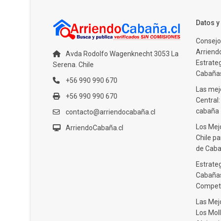
Datos 
Consejo
Arriendo
Avda Rodolfo Wagenknecht 3053 La
Estrate
Serena. Chile
Cabañas
+56 990 990 670
Las mejo
+56 990 990 670
Central
cabaña
contacto@arriendocabaña.cl
Los Mej
ArriendoCabaña.cl
Chile pa
de Caba
Estrateg
Cabañas
Compet
Las Mej
Los Moll