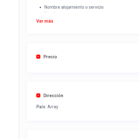
Nombre alojamiento o servicio
Nombre
Rut
Ver más
Dirección completa
Email
Una foto de cuenta de luz o agua o gas que acred
Precio
Una vez recibido procederemos a activar su aviso par
contactos y todo lo necesario para procesar reserv
Tel contacto propiedad:
(56) 983697017
Dirección
País:
Array