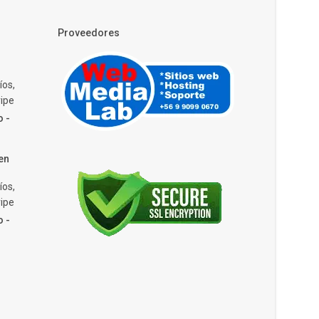
Proveedores
íos,
ipe
o -
en
íos,
ipe
o -