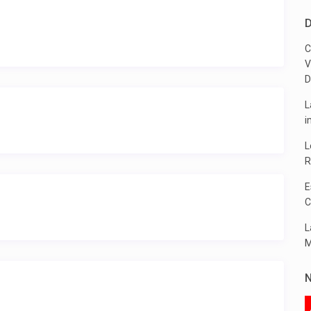
D
C
V
D
L
i
L
R
E
C
L
M
N