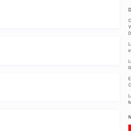
D
C
V
D
L
i
L
R
E
C
L
M
N