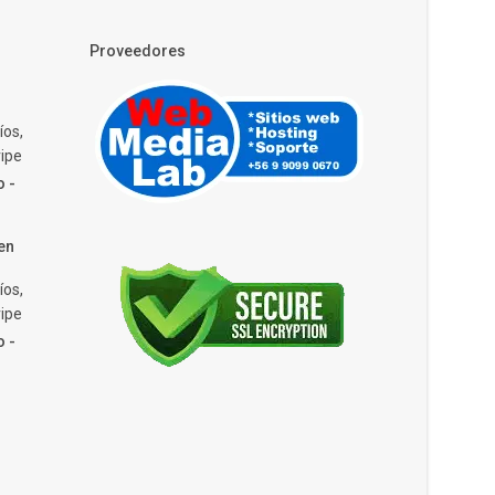
Proveedores
íos,
ipe
o -
en
íos,
ipe
o -