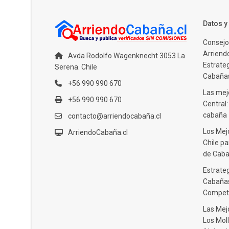
Datos 
Consejo
Arriendo
Avda Rodolfo Wagenknecht 3053 La
Estrate
Serena. Chile
Cabañas
+56 990 990 670
Las mejo
+56 990 990 670
Central
cabaña
contacto@arriendocabaña.cl
Los Mej
ArriendoCabaña.cl
Chile pa
de Caba
Estrateg
Cabañas
Compet
Las Mej
Los Moll