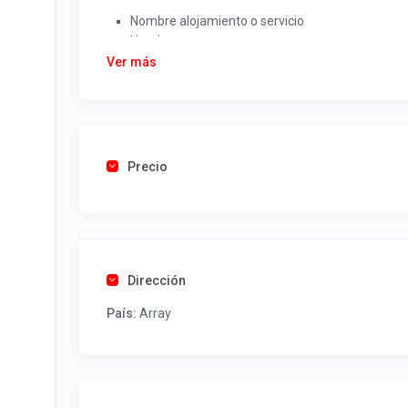
Nombre alojamiento o servicio
Nombre
Rut
Ver más
Dirección completa
Email
Una foto de cuenta de luz o agua o gas que acred
Precio
Una vez recibido procederemos a activar su aviso par
contactos y todo lo necesario para procesar reserv
Tel contacto propiedad:
(56) 452411235
Dirección
País:
Array