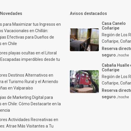
y Novedades
Avisos destacados
Casa Canelo
s para Maximizar tus Ingresos en
Coñaripe
s Vacacionales en Chillán:
Región de Los R
gias Efectivas para Dueños de
Coñaripe
,
Coñar
 en Chile
Reserva direct
res playas ocultas en el Litoral
seguro.
/noche
: Escapadas imperdibles desde tu
Cabaña Hualle 
Coñaripe
ores Destinos Alternativos en
Región de Los R
ra el Turismo Rural y el Arriendo
Coñaripe
,
Coñar
ñas en Valparaíso
Reserva direct
seguro.
ias de Marketing Digital para
/noche
 en Chile: Cómo Destacarte en la
encia
ores Actividades Recreativas en
es: Atrae Más Visitantes a Tu