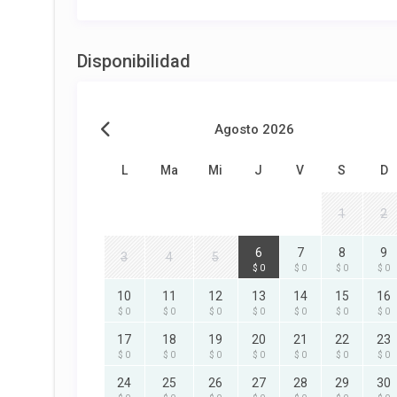
Disponibilidad
Agosto 2026
L
Ma
Mi
J
V
S
D
1
2
6
7
8
9
3
4
5
$ 0
$ 0
$ 0
$ 0
10
11
12
13
14
15
16
$ 0
$ 0
$ 0
$ 0
$ 0
$ 0
$ 0
17
18
19
20
21
22
23
$ 0
$ 0
$ 0
$ 0
$ 0
$ 0
$ 0
24
25
26
27
28
29
30