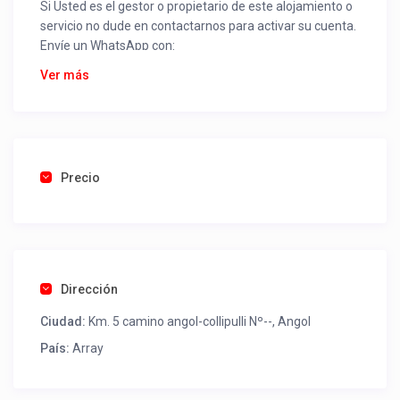
Si Usted es el gestor o propietario de este alojamiento o
servicio no dude en contactarnos para activar su cuenta.
Envíe un WhatsApp con:
Nombre alojamiento o servicio
Ver más
Nombre
Rut
Dirección completa
Email
Una foto de cuenta de luz o agua o gas que acredite
Precio
ubicación de la propiedad.
Una vez recibido procederemos a activar su aviso para
que lo actualice con sus fotos, calendario, mapa,
contactos y todo lo necesario para procesar reservas
Dirección
como un profesional sin COMISIONES ni ESTAFAS.
Ciudad:
Km. 5 camino angol-collipulli Nº--, Angol
Tel contacto propiedad:
+56452712403
País:
Array