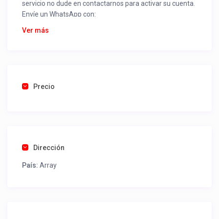
servicio no dude en contactarnos para activar su cuenta.
Envíe un WhatsApp con:
Nombre alojamiento o servicio
Ver más
Nombre
Rut
Dirección completa
Email
Una foto de cuenta de luz o agua o gas que acredite
Precio
ubicación de la propiedad.
Una vez recibido procederemos a activar su aviso para
que lo actualice con sus fotos, calendario, mapa,
contactos y todo lo necesario para procesar reservas
Dirección
como un profesional sin COMISIONES ni ESTAFAS.
País:
Array
Tel contacto propiedad:
(56) 452881851