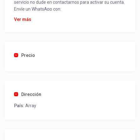
servicio no dude en contactarnos para activar su cuenta.
Envíe un WhatsApp con:
Nombre alojamiento o servicio
Ver más
Nombre
Rut
Dirección completa
Email
Una foto de cuenta de luz o agua o gas que acredite
Precio
ubicación de la propiedad.
Una vez recibido procederemos a activar su aviso para
que lo actualice con sus fotos, calendario, mapa,
contactos y todo lo necesario para procesar reservas
Dirección
como un profesional sin COMISIONES ni ESTAFAS.
País:
Array
Tel contacto propiedad:
+5645 2881793