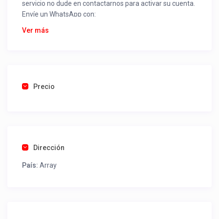
servicio no dude en contactarnos para activar su cuenta.
Envíe un WhatsApp con:
Nombre alojamiento o servicio
Ver más
Nombre
Rut
Dirección completa
Email
Una foto de cuenta de luz o agua o gas que acredite
Precio
ubicación de la propiedad.
Una vez recibido procederemos a activar su aviso para
que lo actualice con sus fotos, calendario, mapa,
contactos y todo lo necesario para procesar reservas
Dirección
como un profesional sin COMISIONES ni ESTAFAS.
País:
Array
Tel contacto propiedad:
569 72149216