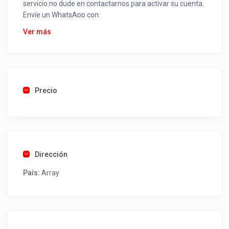
servicio no dude en contactarnos para activar su cuenta.
Envíe un WhatsApp con:
Nombre alojamiento o servicio
Ver más
Nombre
Rut
Dirección completa
Email
Una foto de cuenta de luz o agua o gas que acredite
Precio
ubicación de la propiedad.
Una vez recibido procederemos a activar su aviso para
que lo actualice con sus fotos, calendario, mapa,
contactos y todo lo necesario para procesar reservas
Dirección
como un profesional sin COMISIONES ni ESTAFAS.
País:
Array
Tel contacto propiedad:
569 53385417