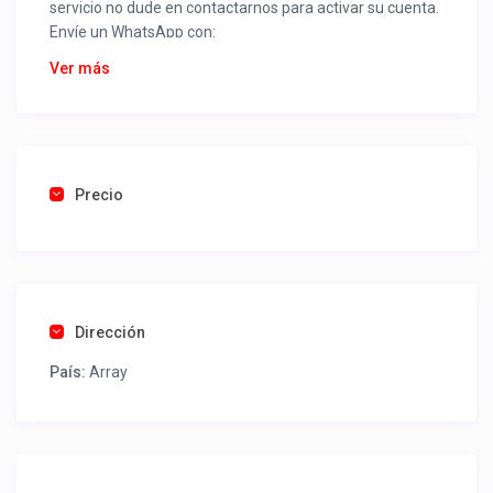
servicio no dude en contactarnos para activar su cuenta.
Envíe un WhatsApp con:
Nombre alojamiento o servicio
Ver más
Nombre
Rut
Dirección completa
Email
Una foto de cuenta de luz o agua o gas que acredite
Precio
ubicación de la propiedad.
Una vez recibido procederemos a activar su aviso para
que lo actualice con sus fotos, calendario, mapa,
contactos y todo lo necesario para procesar reservas
Dirección
como un profesional sin COMISIONES ni ESTAFAS.
País:
Array
Tel contacto propiedad:
(56) 452987011