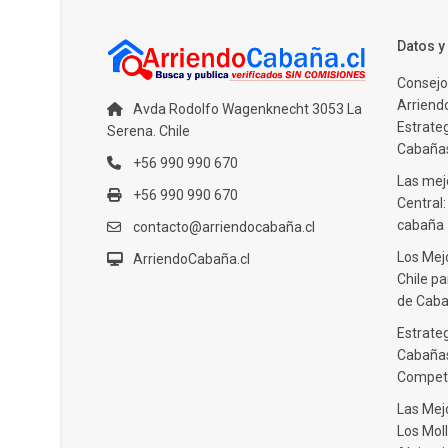
Datos 
Consejo
Arriendo
Avda Rodolfo Wagenknecht 3053 La
Estrate
Serena. Chile
Cabañas
+56 990 990 670
Las mejo
+56 990 990 670
Central
cabaña
contacto@arriendocabaña.cl
Los Mej
ArriendoCabaña.cl
Chile pa
de Caba
Estrateg
Cabañas
Compet
Las Mej
Los Moll