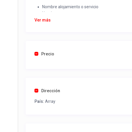
Nombre alojamiento o servicio
Nombre
Rut
Ver más
Dirección completa
Email
Una foto de cuenta de luz o agua o gas que acred
Precio
Una vez recibido procederemos a activar su aviso par
contactos y todo lo necesario para procesar reserv
Tel contacto propiedad:
(56) 954081017
Dirección
País:
Array