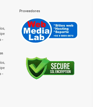
Proveedores
íos,
ipe
o -
en
íos,
ipe
o -