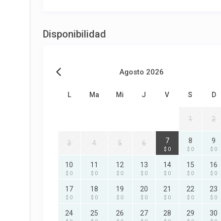
Disponibilidad
Agosto 2026
L
Ma
Mi
J
V
S
D
1
2
7
8
9
3
4
5
6
$ 0
$ 0
$ 0
10
11
12
13
14
15
16
$ 0
$ 0
$ 0
$ 0
$ 0
$ 0
$ 0
17
18
19
20
21
22
23
$ 0
$ 0
$ 0
$ 0
$ 0
$ 0
$ 0
24
25
26
27
28
29
30