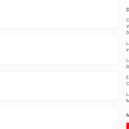
D
C
V
D
L
i
L
R
E
C
L
M
N