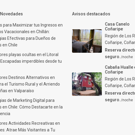
y Novedades
Avisos destacados
Casa Canelo
s para Maximizar tus Ingresos en
Coñaripe
s Vacacionales en Chillán:
Región de Los R
gias Efectivas para Dueños de
Coñaripe
,
Coñar
 en Chile
Reserva direct
res playas ocultas en el Litoral
seguro.
/noche
: Escapadas imperdibles desde tu
Cabaña Hualle 
Coñaripe
ores Destinos Alternativos en
Región de Los R
ra el Turismo Rural y el Arriendo
Coñaripe
,
Coñar
ñas en Valparaíso
Reserva direct
seguro.
ias de Marketing Digital para
/noche
 en Chile: Cómo Destacarte en la
encia
ores Actividades Recreativas en
es: Atrae Más Visitantes a Tu