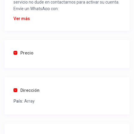
servicio no dude en contactarnos para activar su cuenta.
Envíe un WhatsApp con:
Nombre alojamiento o servicio
Ver más
Nombre
Rut
Dirección completa
Email
Una foto de cuenta de luz o agua o gas que acredite
Precio
ubicación de la propiedad.
Una vez recibido procederemos a activar su aviso para
que lo actualice con sus fotos, calendario, mapa,
contactos y todo lo necesario para procesar reservas
Dirección
como un profesional sin COMISIONES ni ESTAFAS.
País:
Array
Tel contacto propiedad:
+56951698449