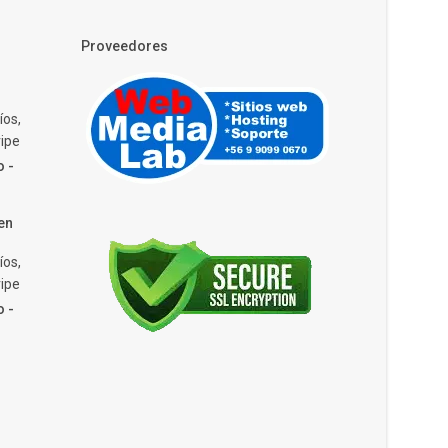
Proveedores
íos,
ipe
o -
en
íos,
ipe
o -