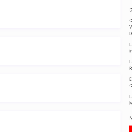
D
C
V
D
L
i
L
R
E
C
L
M
N