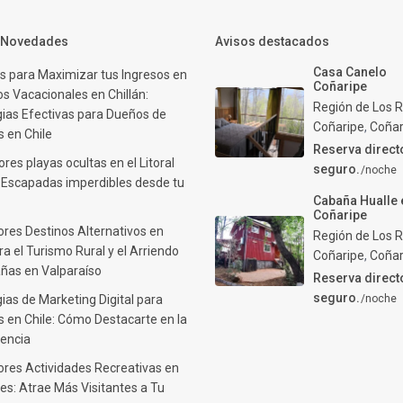
y Novedades
Avisos destacados
Casa Canelo
s para Maximizar tus Ingresos en
Coñaripe
s Vacacionales en Chillán:
Región de Los R
gias Efectivas para Dueños de
Coñaripe
,
Coñar
 en Chile
Reserva direct
res playas ocultas en el Litoral
seguro.
/noche
: Escapadas imperdibles desde tu
Cabaña Hualle 
Coñaripe
ores Destinos Alternativos en
Región de Los R
ra el Turismo Rural y el Arriendo
Coñaripe
,
Coñar
ñas en Valparaíso
Reserva direct
seguro.
ias de Marketing Digital para
/noche
 en Chile: Cómo Destacarte en la
encia
ores Actividades Recreativas en
es: Atrae Más Visitantes a Tu