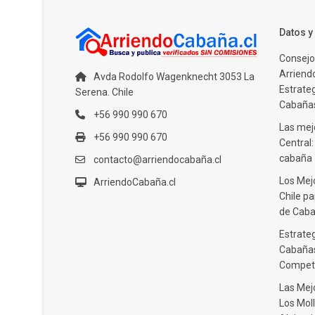
Datos 
Consejo
Arriendo
Avda Rodolfo Wagenknecht 3053 La
Estrate
Serena. Chile
Cabañas
+56 990 990 670
Las mejo
+56 990 990 670
Central
cabaña
contacto@arriendocabaña.cl
Los Mej
ArriendoCabaña.cl
Chile pa
de Caba
Estrateg
Cabañas
Compet
Las Mej
Los Moll