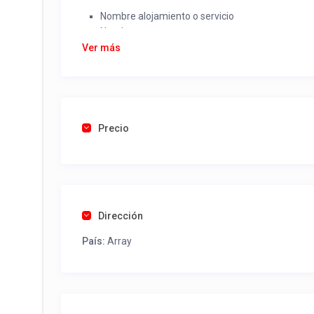
Nombre alojamiento o servicio
Nombre
Rut
Ver más
Dirección completa
Email
Una foto de cuenta de luz o agua o gas que acred
Precio
Una vez recibido procederemos a activar su aviso par
contactos y todo lo necesario para procesar reserv
Tel contacto propiedad:
(56) 988784156
Dirección
País:
Array