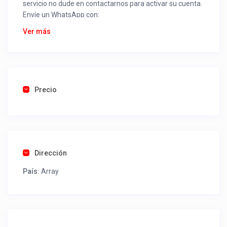
servicio no dude en contactarnos para activar su cuenta.
Envíe un WhatsApp con:
Nombre alojamiento o servicio
Ver más
Nombre
Rut
Dirección completa
Email
Una foto de cuenta de luz o agua o gas que acredite
Precio
ubicación de la propiedad.
Una vez recibido procederemos a activar su aviso para
que lo actualice con sus fotos, calendario, mapa,
contactos y todo lo necesario para procesar reservas
Dirección
como un profesional sin COMISIONES ni ESTAFAS.
País:
Array
Tel contacto propiedad:
(56) 946983966