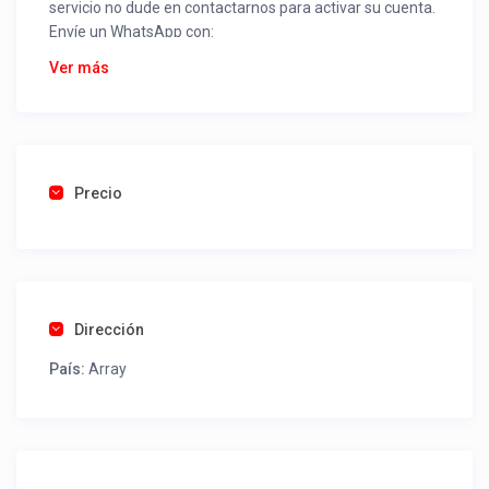
servicio no dude en contactarnos para activar su cuenta.
Envíe un WhatsApp con:
Nombre alojamiento o servicio
Ver más
Nombre
Rut
Dirección completa
Email
Una foto de cuenta de luz o agua o gas que acredite
Precio
ubicación de la propiedad.
Una vez recibido procederemos a activar su aviso para
que lo actualice con sus fotos, calendario, mapa,
contactos y todo lo necesario para procesar reservas
Dirección
como un profesional sin COMISIONES ni ESTAFAS.
País:
Array
Tel contacto propiedad:
(56) 974960888