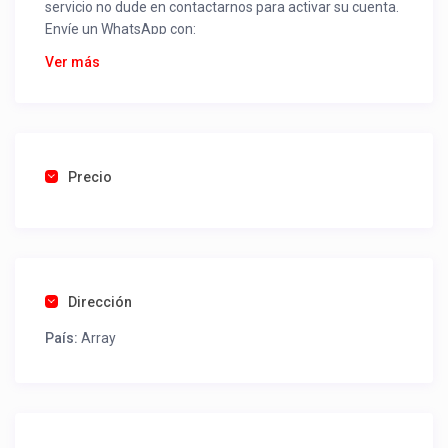
servicio no dude en contactarnos para activar su cuenta.
Envíe un WhatsApp con:
Nombre alojamiento o servicio
Ver más
Nombre
Rut
Dirección completa
Email
Una foto de cuenta de luz o agua o gas que acredite
Precio
ubicación de la propiedad.
Una vez recibido procederemos a activar su aviso para
que lo actualice con sus fotos, calendario, mapa,
contactos y todo lo necesario para procesar reservas
Dirección
como un profesional sin COMISIONES ni ESTAFAS.
País:
Array
Tel contacto propiedad:
(56) 452634013