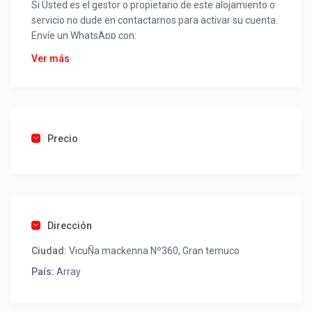
Si Usted es el gestor o propietario de este alojamiento o
servicio no dude en contactarnos para activar su cuenta.
Envíe un WhatsApp con:
Nombre alojamiento o servicio
Ver más
Nombre
Rut
Dirección completa
Email
Una foto de cuenta de luz o agua o gas que acredite
Precio
ubicación de la propiedad.
Una vez recibido procederemos a activar su aviso para
que lo actualice con sus fotos, calendario, mapa,
contactos y todo lo necesario para procesar reservas
Dirección
como un profesional sin COMISIONES ni ESTAFAS.
Ciudad:
VicuÑa mackenna Nº360, Gran temuco
Tel contacto propiedad:
(56) 452690300
País:
Array