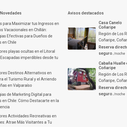
y Novedades
Avisos destacados
Casa Canelo
s para Maximizar tus Ingresos en
Coñaripe
s Vacacionales en Chillán:
Región de Los R
gias Efectivas para Dueños de
Coñaripe
,
Coñar
 en Chile
Reserva direct
res playas ocultas en el Litoral
seguro.
/noche
: Escapadas imperdibles desde tu
Cabaña Hualle 
Coñaripe
ores Destinos Alternativos en
Región de Los R
ra el Turismo Rural y el Arriendo
Coñaripe
,
Coñar
ñas en Valparaíso
Reserva direct
seguro.
ias de Marketing Digital para
/noche
 en Chile: Cómo Destacarte en la
encia
ores Actividades Recreativas en
es: Atrae Más Visitantes a Tu