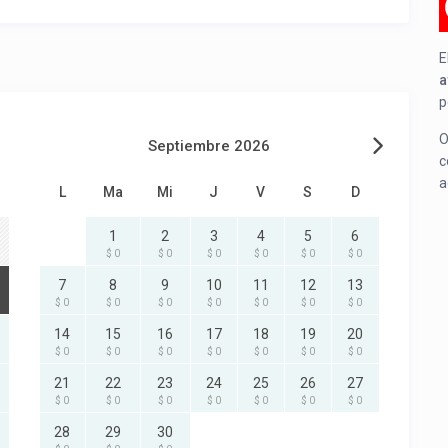
E
a
p
O
Septiembre 2026
c
a
L
Ma
Mi
J
V
S
D
1
2
3
4
5
6
$ 0
$ 0
$ 0
$ 0
$ 0
$ 0
7
8
9
10
11
12
13
$ 0
$ 0
$ 0
$ 0
$ 0
$ 0
$ 0
14
15
16
17
18
19
20
$ 0
$ 0
$ 0
$ 0
$ 0
$ 0
$ 0
21
22
23
24
25
26
27
$ 0
$ 0
$ 0
$ 0
$ 0
$ 0
$ 0
28
29
30