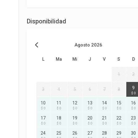
Disponibilidad
Agosto 2026
L
Ma
Mi
J
V
S
D
1
2
9
3
4
5
6
7
8
$ 0
10
11
12
13
14
15
16
$ 0
$ 0
$ 0
$ 0
$ 0
$ 0
$ 0
17
18
19
20
21
22
23
$ 0
$ 0
$ 0
$ 0
$ 0
$ 0
$ 0
24
25
26
27
28
29
30