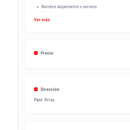
Nombre alojamiento o servicio
Nombre
Rut
Ver más
Dirección completa
Email
Una foto de cuenta de luz o agua o gas que acred
Precio
Una vez recibido procederemos a activar su aviso par
contactos y todo lo necesario para procesar reserv
Tel contacto propiedad:
(56) 452411120
Dirección
País:
Array