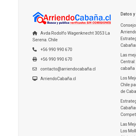
Datos 
Consejo
Arriendo
Avda Rodolfo Wagenknecht 3053 La
Estrate
Serena. Chile
Cabañas
+56 990 990 670
Las mejo
+56 990 990 670
Central
cabaña
contacto@arriendocabaña.cl
Los Mej
ArriendoCabaña.cl
Chile pa
de Caba
Estrateg
Cabañas
Compet
Las Mej
Los Moll