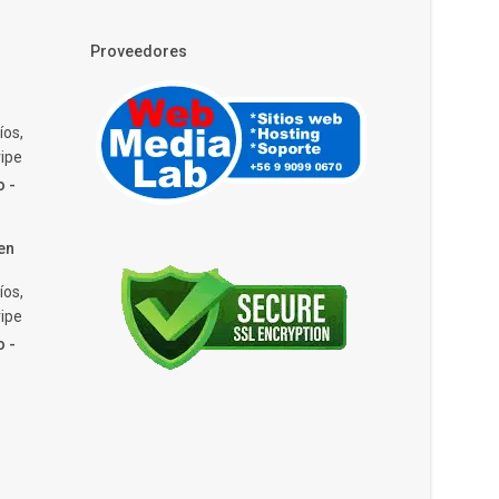
Proveedores
íos,
ipe
o -
en
íos,
ipe
o -