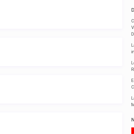
D
C
V
D
L
i
L
R
E
C
L
M
N