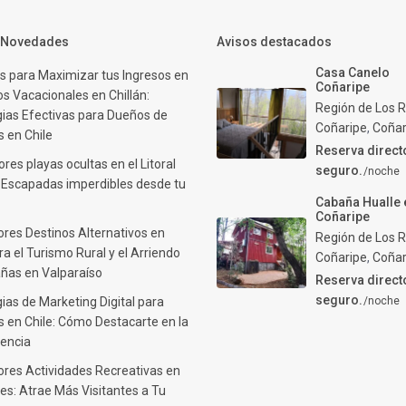
y Novedades
Avisos destacados
Casa Canelo
s para Maximizar tus Ingresos en
Coñaripe
s Vacacionales en Chillán:
Región de Los R
gias Efectivas para Dueños de
Coñaripe
,
Coñar
 en Chile
Reserva direct
res playas ocultas en el Litoral
seguro.
/noche
: Escapadas imperdibles desde tu
Cabaña Hualle 
Coñaripe
ores Destinos Alternativos en
Región de Los R
ra el Turismo Rural y el Arriendo
Coñaripe
,
Coñar
ñas en Valparaíso
Reserva direct
seguro.
ias de Marketing Digital para
/noche
 en Chile: Cómo Destacarte en la
encia
ores Actividades Recreativas en
es: Atrae Más Visitantes a Tu