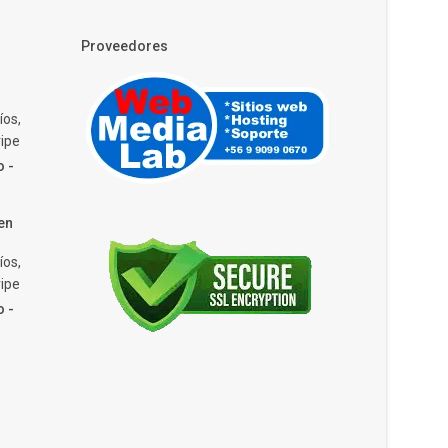
Proveedores
íos,
ipe
o -
en
íos,
ipe
o -