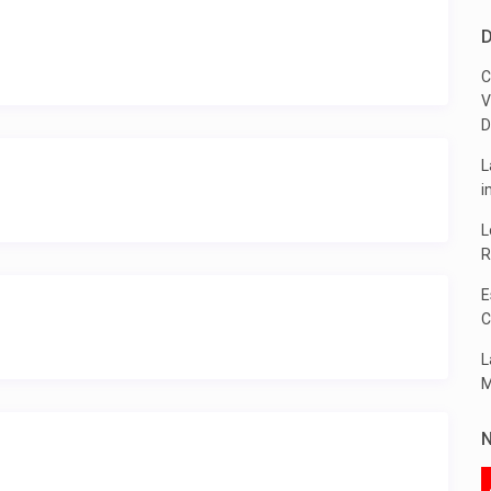
D
C
V
D
L
i
L
R
E
C
L
M
N