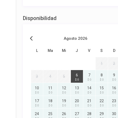
Disponibilidad
Agosto 2026
L
Ma
Mi
J
V
S
D
1
2
6
7
8
9
3
4
5
$ 0
$ 0
$ 0
$ 0
10
11
12
13
14
15
16
$ 0
$ 0
$ 0
$ 0
$ 0
$ 0
$ 0
17
18
19
20
21
22
23
$ 0
$ 0
$ 0
$ 0
$ 0
$ 0
$ 0
24
25
26
27
28
29
30