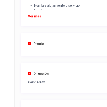
Nombre alojamiento o servicio
Nombre
Rut
Ver más
Dirección completa
Email
Una foto de cuenta de luz o agua o gas que acred
Precio
Una vez recibido procederemos a activar su aviso par
contactos y todo lo necesario para procesar reserv
Tel contacto propiedad:
+56998415108
Dirección
País:
Array