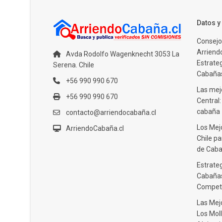
Datos 
Consejo
Arriendo
Avda Rodolfo Wagenknecht 3053 La
Estrate
Serena. Chile
Cabañas
+56 990 990 670
Las mejo
+56 990 990 670
Central
cabaña
contacto@arriendocabaña.cl
Los Mej
ArriendoCabaña.cl
Chile pa
de Caba
Estrateg
Cabañas
Compet
Las Mej
Los Moll