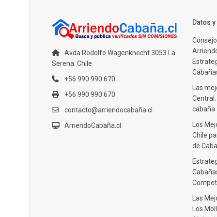
Datos 
Consejo
Arriendo
Avda Rodolfo Wagenknecht 3053 La
Estrate
Serena. Chile
Cabañas
+56 990 990 670
Las mejo
+56 990 990 670
Central
cabaña
contacto@arriendocabaña.cl
Los Mej
ArriendoCabaña.cl
Chile pa
de Caba
Estrateg
Cabañas
Compet
Las Mej
Los Moll