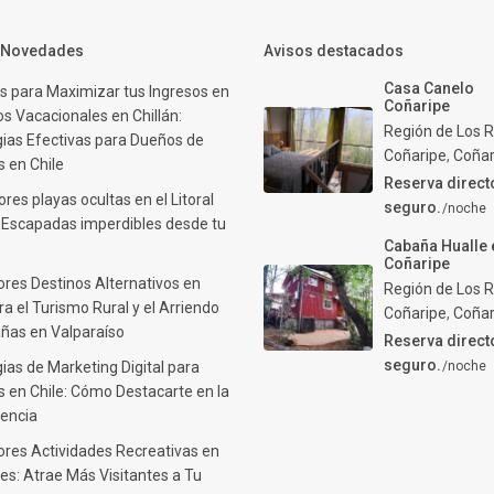
y Novedades
Avisos destacados
Casa Canelo
s para Maximizar tus Ingresos en
Coñaripe
s Vacacionales en Chillán:
Región de Los R
gias Efectivas para Dueños de
Coñaripe
,
Coñar
 en Chile
Reserva direct
res playas ocultas en el Litoral
seguro.
/noche
: Escapadas imperdibles desde tu
Cabaña Hualle 
Coñaripe
ores Destinos Alternativos en
Región de Los R
ra el Turismo Rural y el Arriendo
Coñaripe
,
Coñar
ñas en Valparaíso
Reserva direct
seguro.
ias de Marketing Digital para
/noche
 en Chile: Cómo Destacarte en la
encia
ores Actividades Recreativas en
es: Atrae Más Visitantes a Tu