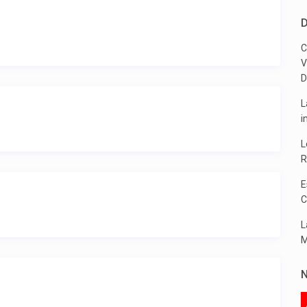
D
C
V
D
L
i
L
R
E
C
L
M
N