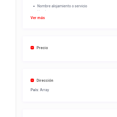
Nombre alojamiento o servicio
Nombre
Rut
Ver más
Dirección completa
Email
Una foto de cuenta de luz o agua o gas que acred
Precio
Una vez recibido procederemos a activar su aviso par
contactos y todo lo necesario para procesar reserv
Tel contacto propiedad:
(56) 452711570
Dirección
País:
Array