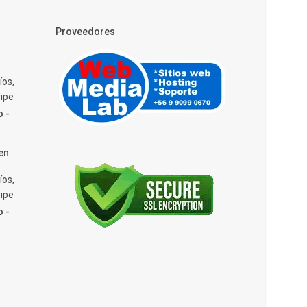
Proveedores
íos,
ipe
o -
en
íos,
ipe
o -