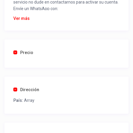
servicio no dude en contactarnos para activar su cuenta.
Envíe un WhatsApp con:
Nombre alojamiento o servicio
Ver más
Nombre
Rut
Dirección completa
Email
Una foto de cuenta de luz o agua o gas que acredite
Precio
ubicación de la propiedad.
Una vez recibido procederemos a activar su aviso para
que lo actualice con sus fotos, calendario, mapa,
contactos y todo lo necesario para procesar reservas
Dirección
como un profesional sin COMISIONES ni ESTAFAS.
País:
Array
Tel contacto propiedad:
(56) 452414508