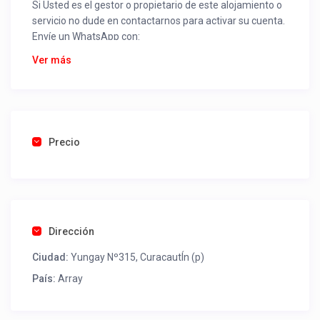
Si Usted es el gestor o propietario de este alojamiento o
servicio no dude en contactarnos para activar su cuenta.
Envíe un WhatsApp con:
Nombre alojamiento o servicio
Ver más
Nombre
Rut
Dirección completa
Email
Una foto de cuenta de luz o agua o gas que acredite
Precio
ubicación de la propiedad.
Una vez recibido procederemos a activar su aviso para
que lo actualice con sus fotos, calendario, mapa,
contactos y todo lo necesario para procesar reservas
Dirección
como un profesional sin COMISIONES ni ESTAFAS.
Ciudad:
Yungay Nº315, CuracautÍn (p)
Tel contacto propiedad:
(56) 956175229
País:
Array