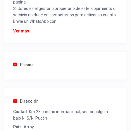
página.
Si Usted es el gestor o propietario de este alojamiento o
servicio no dude en contactarnos para activar su cuenta.
Envíe un WhatsApp con:
Nombre alojamiento o servicio
Ver más
Nombre
Rut
Dirección completa
Email
Una foto de cuenta de luz o agua o gas que acredite
Precio
ubicación de la propiedad.
Una vez recibido procederemos a activar su aviso para
que lo actualice con sus fotos, calendario, mapa,
contactos y todo lo necesario para procesar reservas
Dirección
como un profesional sin COMISIONES ni ESTAFAS.
Ciudad:
Km 23 camino internacional, sector palguin
Tel contacto propiedad:
+56987911455
bajo NºS/N, Pucón
País:
Array