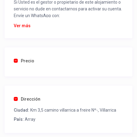
Si Usted es el gestor o propietario de este alojamiento o
servicio no dude en contactarnos para activar su cuenta.
Envíe un WhatsApp con:
Nombre alojamiento o servicio
Ver más
Nombre
Rut
Dirección completa
Email
Una foto de cuenta de luz o agua o gas que acredite
Precio
ubicación de la propiedad.
Una vez recibido procederemos a activar su aviso para
que lo actualice con sus fotos, calendario, mapa,
contactos y todo lo necesario para procesar reservas
Dirección
como un profesional sin COMISIONES ni ESTAFAS.
Ciudad:
Km 3,5 camino villarrica a freire Nº-, Villarrica
Tel contacto propiedad:
(56) 986840149
País:
Array