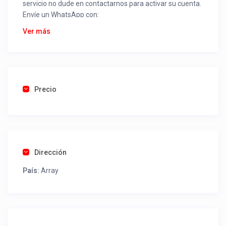
servicio no dude en contactarnos para activar su cuenta.
Envíe un WhatsApp con:
Nombre alojamiento o servicio
Ver más
Nombre
Rut
Dirección completa
Email
Una foto de cuenta de luz o agua o gas que acredite
Precio
ubicación de la propiedad.
Una vez recibido procederemos a activar su aviso para
que lo actualice con sus fotos, calendario, mapa,
contactos y todo lo necesario para procesar reservas
Dirección
como un profesional sin COMISIONES ni ESTAFAS.
País:
Array
Tel contacto propiedad:
(56) 922444828