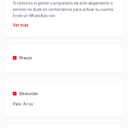
Si Usted es el gestor o propietario de este alojamiento o
servicio no dude en contactarnos para activar su cuenta.
Envíe un WhatsApp con:
Nombre alojamiento o servicio
Ver más
Nombre
Rut
Dirección completa
Email
Una foto de cuenta de luz o agua o gas que acredite
Precio
ubicación de la propiedad.
Una vez recibido procederemos a activar su aviso para
que lo actualice con sus fotos, calendario, mapa,
contactos y todo lo necesario para procesar reservas
Dirección
como un profesional sin COMISIONES ni ESTAFAS.
País:
Array
Tel contacto propiedad:
(56) 976370145