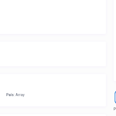
ite ubicación de la propiedad.
a que lo actualice con sus fotos, calendario, mapa,
as como un profesional sin COMISIONES ni ESTAFAS.
País:
Array
P