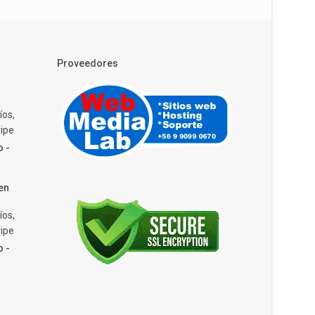
Proveedores
íos,
ipe
o -
en
íos,
ipe
o -