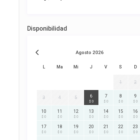
Disponibilidad
Agosto 2026
L
Ma
Mi
J
V
S
D
1
2
6
7
8
9
3
4
5
$ 0
$ 0
$ 0
$ 0
10
11
12
13
14
15
16
$ 0
$ 0
$ 0
$ 0
$ 0
$ 0
$ 0
17
18
19
20
21
22
23
$ 0
$ 0
$ 0
$ 0
$ 0
$ 0
$ 0