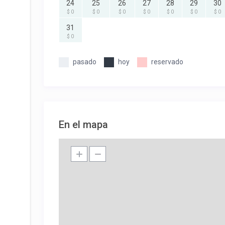
24
25
26
27
28
29
30
$ 0
$ 0
$ 0
$ 0
$ 0
$ 0
$ 0
31
$ 0
pasado
hoy
reservado
En el mapa