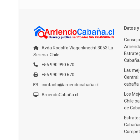
Datos 
Consejo
Arriendo
Avda Rodolfo Wagenknecht 3053 La
Estrate
Serena. Chile
Cabañas
+56 990 990 670
Las mejo
+56 990 990 670
Central
cabaña
contacto@arriendocabaña.cl
Los Mej
ArriendoCabaña.cl
Chile pa
de Caba
Estrateg
Cabañas
Compet