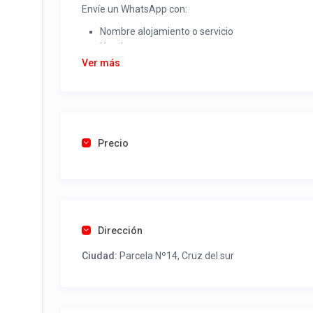
Envíe un WhatsApp con:
Nombre alojamiento o servicio
Nombre
Rut
Ver más
Dirección completa
Email
Una foto de cuenta de luz o agua o gas que acred
Precio
Una vez recibido procederemos a activar su aviso par
contactos y todo lo necesario para procesar reserv
Tel contacto propiedad:
(56) 967037260
Dirección
Ciudad:
Parcela Nº14, Cruz del sur