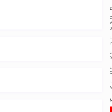
D
C
V
D
L
i
L
R
E
C
L
M
N