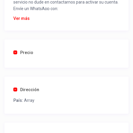
servicio no dude en contactarnos para activar su cuenta.
Envíe un WhatsApp con:
Nombre alojamiento o servicio
Ver más
Nombre
Rut
Dirección completa
Email
Una foto de cuenta de luz o agua o gas que acredite
Precio
ubicación de la propiedad.
Una vez recibido procederemos a activar su aviso para
que lo actualice con sus fotos, calendario, mapa,
contactos y todo lo necesario para procesar reservas
Dirección
como un profesional sin COMISIONES ni ESTAFAS.
País:
Array
Tel contacto propiedad:
(56) 945138761