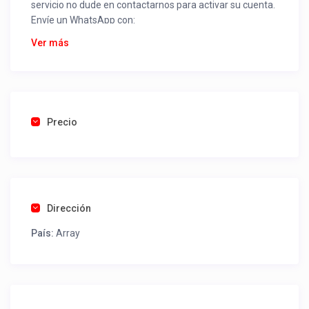
servicio no dude en contactarnos para activar su cuenta.
Envíe un WhatsApp con:
Nombre alojamiento o servicio
Ver más
Nombre
Rut
Dirección completa
Email
Una foto de cuenta de luz o agua o gas que acredite
Precio
ubicación de la propiedad.
Una vez recibido procederemos a activar su aviso para
que lo actualice con sus fotos, calendario, mapa,
contactos y todo lo necesario para procesar reservas
Dirección
como un profesional sin COMISIONES ni ESTAFAS.
País:
Array
Tel contacto propiedad:
+569 8849541