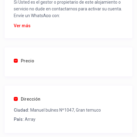
Si Usted es el gestor o propietario de este alojamiento o
servicio no dude en contactarnos para activar su cuenta.
Envíe un WhatsApp con:
Nombre alojamiento o servicio
Ver más
Nombre
Rut
Dirección completa
Email
Una foto de cuenta de luz o agua o gas que acredite
Precio
ubicación de la propiedad.
Una vez recibido procederemos a activar su aviso para
que lo actualice con sus fotos, calendario, mapa,
contactos y todo lo necesario para procesar reservas
Dirección
como un profesional sin COMISIONES ni ESTAFAS.
Ciudad:
Manuel bulnes Nº1047, Gran temuco
Tel contacto propiedad:
+569945194572
País:
Array