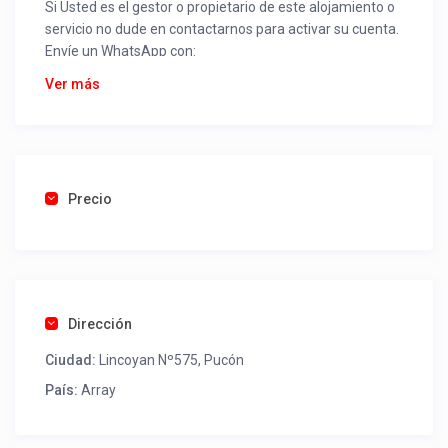
Si Usted es el gestor o propietario de este alojamiento o
servicio no dude en contactarnos para activar su cuenta.
Envíe un WhatsApp con:
Nombre alojamiento o servicio
Ver más
Nombre
Rut
Dirección completa
Email
Una foto de cuenta de luz o agua o gas que acredite
Precio
ubicación de la propiedad.
Una vez recibido procederemos a activar su aviso para
que lo actualice con sus fotos, calendario, mapa,
contactos y todo lo necesario para procesar reservas
Dirección
como un profesional sin COMISIONES ni ESTAFAS.
Ciudad:
Lincoyan Nº575, Pucón
Tel contacto propiedad:
(56) 997090791
País:
Array