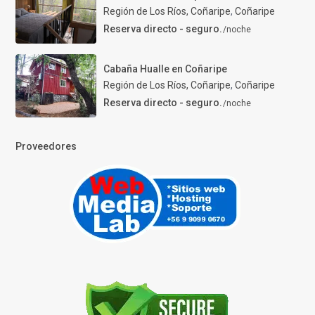
Región de Los Ríos, Coñaripe
,
Coñaripe
Reserva directo - seguro.
/noche
Cabaña Hualle en Coñaripe
Región de Los Ríos, Coñaripe
,
Coñaripe
Reserva directo - seguro.
/noche
Proveedores