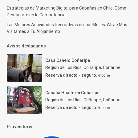
Estrategias de Marketing Digital para Cabañas en Chile: Cómo
Destacarte en la Competencia
Las Mejores Actividades Recreativas en Los Molles: Atrae Más
Visitantes a Tu Alojamiento
Avisos destacados
Casa Canelo Coñaripe
Región de Los Ríos, Coñaripe
,
Coñaripe
Reserva directo - seguro.
/noche
Cabaña Hualle en Coñaripe
Región de Los Ríos, Coñaripe
,
Coñaripe
Reserva directo - seguro.
/noche
Proveedores