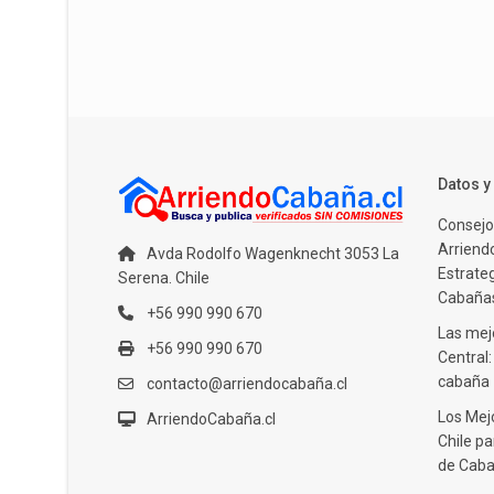
Datos 
Consejo
Arriendo
Avda Rodolfo Wagenknecht 3053 La
Estrate
Serena. Chile
Cabañas
+56 990 990 670
Las mejo
+56 990 990 670
Central
cabaña
contacto@arriendocabaña.cl
Los Mej
ArriendoCabaña.cl
Chile pa
de Caba