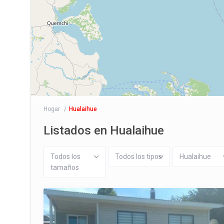
Hogar
Hualaihue
Listados en Hualaihue
Todos los
Todos los tipos
Hualaihue
tamaños