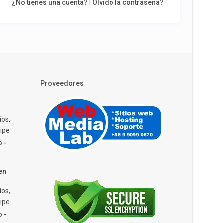
¿No tienes una cuenta?
|
Olvidó la contraseña?
Proveedores
íos,
ipe
o -
en
íos,
ipe
o -