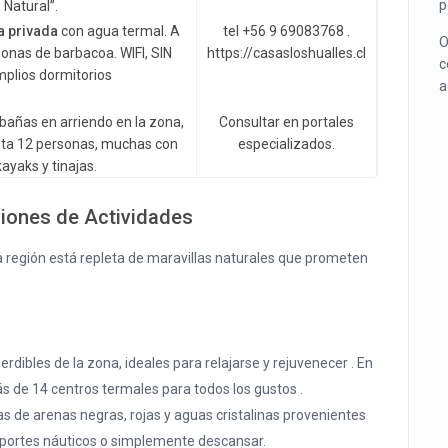
p
 Natural”.
ja privada
con agua termal. A
tel +56 9 69083768 .
O
onas de barbacoa. WIFI, SIN
https://casasloshualles.cl
c
lios dormitorios
a
bañas en arriendo en la zona,
Consultar en portales
sta 12 personas, muchas con
especializados.
ayaks y tinajas.
iones de Actividades
a región está repleta de maravillas naturales que prometen
perdibles de la zona, ideales para relajarse y rejuvenecer . En
s de 14 centros termales para todos los gustos .
as de arenas negras, rojas y aguas cristalinas provenientes
 deportes náuticos o simplemente descansar.