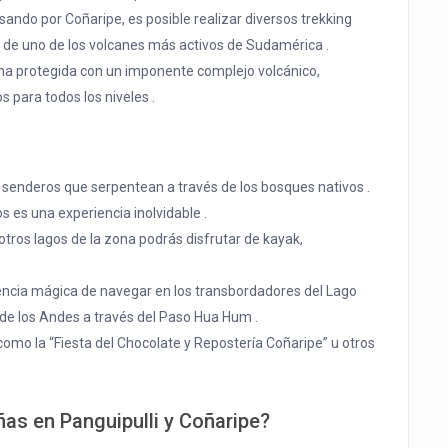
esando por Coñaripe, es posible realizar diversos trekking
es de uno de los volcanes más activos de Sudamérica .
na protegida con un imponente complejo volcánico,
 para todos los niveles .
 senderos que serpentean a través de los bosques nativos .
os es una experiencia inolvidable .
 otros lagos de la zona podrás disfrutar de kayak,
riencia mágica de navegar en los transbordadores del Lago
 de los Andes a través del Paso Hua Hum .
como la “Fiesta del Chocolate y Repostería Coñaripe” u otros
ñas en Panguipulli y Coñaripe?