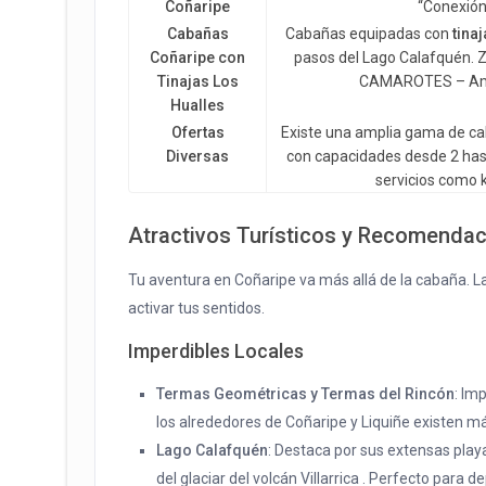
Coñaripe
“Conexión
Cabañas
Cabañas equipadas con
tina
Coñaripe con
pasos del Lago Calafquén. Z
Tinajas Los
CAMAROTES – Amp
Hualles
Ofertas
Existe una amplia gama de ca
Diversas
con capacidades desde 2 ha
servicios como k
Atractivos Turísticos y Recomendac
Tu aventura en Coñaripe va más allá de la cabaña. L
activar tus sentidos.
Imperdibles Locales
Termas Geométricas y Termas del Rincón
: Im
los alrededores de Coñaripe y Liquiñe existen má
Lago Calafquén
: Destaca por sus extensas play
del glaciar del volcán Villarrica . Perfecto para