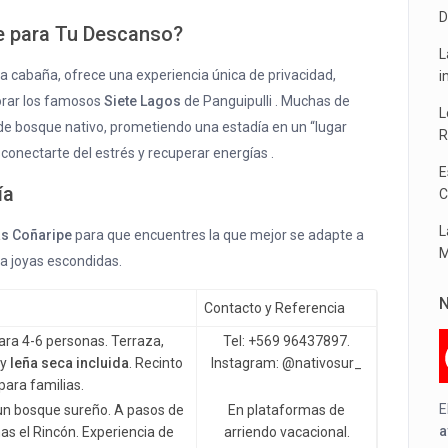
D
e para Tu Descanso?
L
a cabaña, ofrece una experiencia única de privacidad,
i
lorar los famosos
Siete Lagos
de Panguipulli . Muchas de
L
e bosque nativo, prometiendo una estadía en un “lugar
R
conectarte del estrés y recuperar energías .
E
ía
C
L
s Coñaripe
para que encuentres la que mejor se adapte a
M
a joyas escondidas.
N
Contacto y Referencia
ara 4-6 personas. Terraza,
Tel: +569 96437897.
 y
leña seca incluida
. Recinto
Instagram: @nativosur_
para familias.
E
un bosque sureño. A pasos de
En plataformas de
a
s el Rincón. Experiencia de
arriendo vacacional.