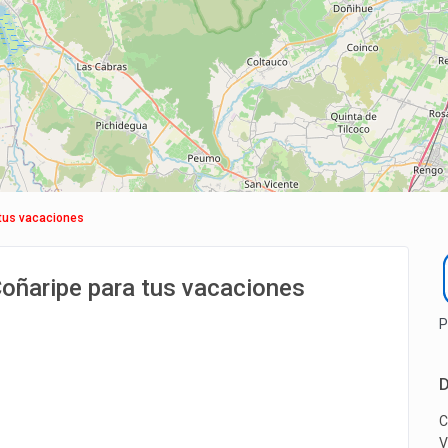
 tus vacaciones
oñaripe para tus vacaciones
P
D
C
V