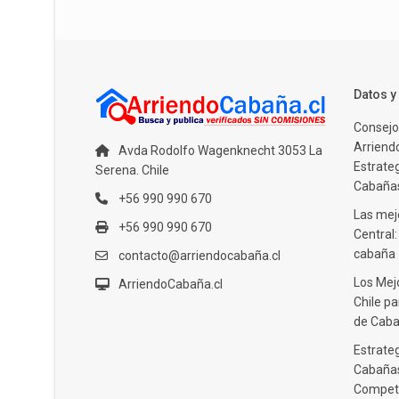
Datos 
Consejo
Arriendo
Avda Rodolfo Wagenknecht 3053 La
Estrate
Serena. Chile
Cabañas
+56 990 990 670
Las mejo
+56 990 990 670
Central
cabaña
contacto@arriendocabaña.cl
Los Mej
ArriendoCabaña.cl
Chile pa
de Caba
Estrateg
Cabañas
Compet