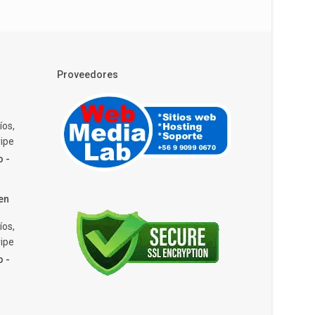
Proveedores
íos,
ipe
o -
en
íos,
ipe
o -