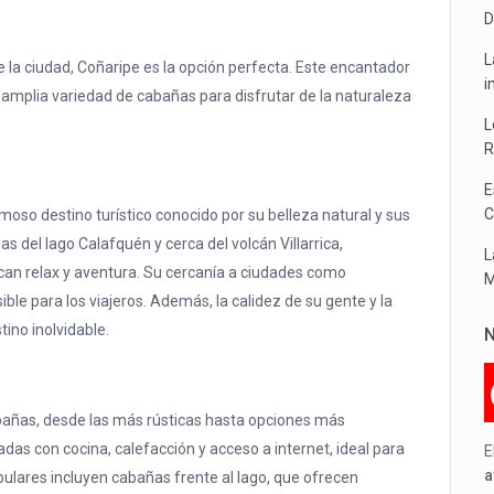
D
L
de la ciudad, Coñaripe es la opción perfecta. Este encantador
i
 amplia variedad de cabañas para disfrutar de la naturaleza
L
R
E
C
moso destino turístico conocido por su belleza natural y sus
s del lago Calafquén y cerca del volcán Villarrica,
L
can relax y aventura. Su cercanía a ciudades como
M
sible para los viajeros. Además, la calidez de su gente y la
ino inolvidable.
N
bañas, desde las más rústicas hasta opciones más
 con cocina, calefacción y acceso a internet, ideal para
E
a
ulares incluyen cabañas frente al lago, que ofrecen