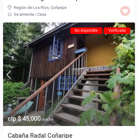
Región de Los Ríos
,
Coñaripe
Se arrienda
/
Casa
No disponible
Verificada
clp $ 45,000
/noche
Cabaña Radal Coñaripe