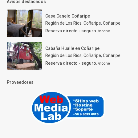
Avisos destacados
Casa Canelo Coñaripe
Región de Los Ríos, Coñaripe
,
Coñaripe
Reserva directo - seguro.
/noche
Cabaña Hualle en Coñaripe
Región de Los Ríos, Coñaripe
,
Coñaripe
Reserva directo - seguro.
/noche
Proveedores