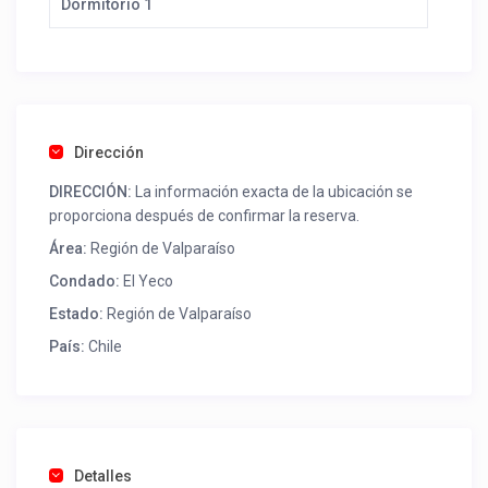
Dormitorio 1
para que descanses y disfrutes de un sueño reparador.
*Servicios incluidos:*
– [Añade servicios incluidos, como limpieza, ropa de
cama, etc.]
*Disponibilidad:* todo septiembre y meses siguientes!
Dirección
*Precio:* 30.000
DIRECCIÓN:
La información exacta de la ubicación se
proporciona después de confirmar la reserva.
*Contacto:* +56938761034
Área:
Región de Valparaíso
Condado:
El Yeco
Estado:
Región de Valparaíso
País:
Chile
Detalles