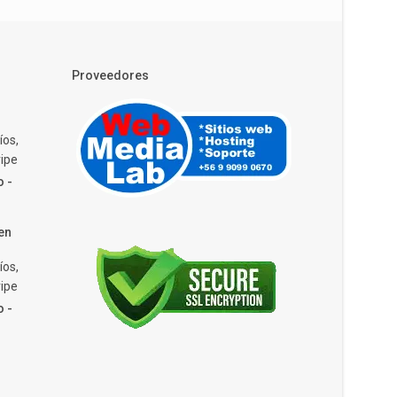
Proveedores
íos,
ipe
o -
en
íos,
ipe
o -