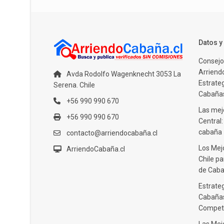
Datos 
Consejo
Arriendo
Avda Rodolfo Wagenknecht 3053 La
Estrate
Serena. Chile
Cabañas
+56 990 990 670
Las mejo
+56 990 990 670
Central
cabaña
contacto@arriendocabaña.cl
Los Mej
ArriendoCabaña.cl
Chile pa
de Caba
Estrateg
Cabañas
Compet