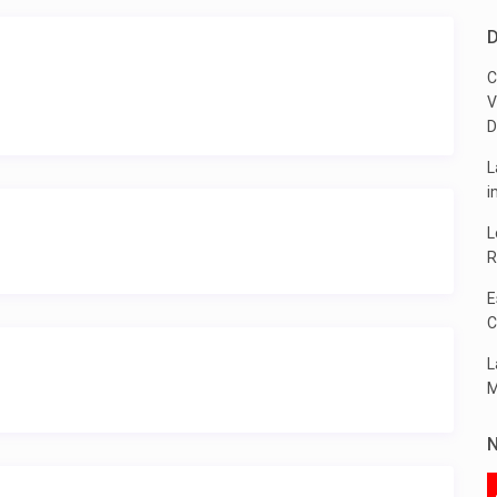
D
C
V
D
L
i
L
R
E
C
L
M
N