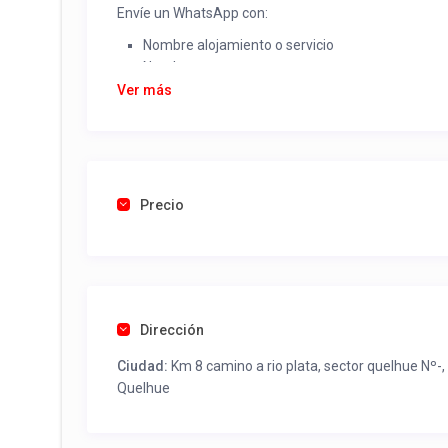
Envíe un WhatsApp con:
Nombre alojamiento o servicio
Nombre
Rut
Ver más
Dirección completa
Email
Una foto de cuenta de luz o agua o gas que acred
Precio
Una vez recibido procederemos a activar su aviso par
contactos y todo lo necesario para procesar reserv
Tel contacto propiedad:
+56977470563
Dirección
Ciudad:
Km 8 camino a rio plata, sector quelhue Nº-,
Quelhue