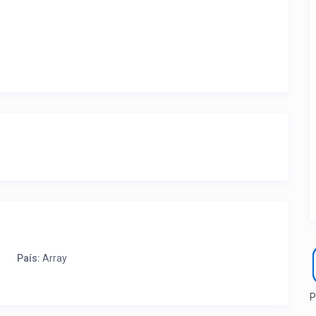
ite ubicación de la propiedad.
a que lo actualice con sus fotos, calendario, mapa,
as como un profesional sin COMISIONES ni ESTAFAS.
País:
Array
P