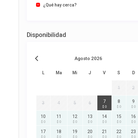
¿Qué hay cerca?
Disponibilidad
Agosto 2026
L
Ma
Mi
J
V
S
D
1
2
7
8
9
3
4
5
6
$ 0
$ 0
$ 0
10
11
12
13
14
15
16
$ 0
$ 0
$ 0
$ 0
$ 0
$ 0
$ 0
17
18
19
20
21
22
23
$ 0
$ 0
$ 0
$ 0
$ 0
$ 0
$ 0